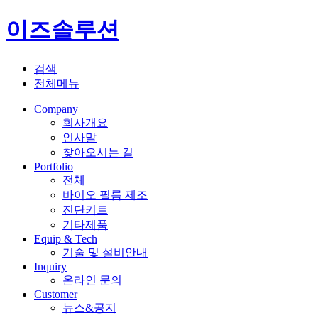
이즈솔루션
검색
전체메뉴
Company
회사개요
인사말
찾아오시는 길
Portfolio
전체
바이오 필름 제조
진단키트
기타제품
Equip & Tech
기술 및 설비안내
Inquiry
온라인 문의
Customer
뉴스&공지